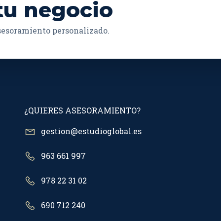
tu negocio
asesoramiento personalizado.
¿QUIERES ASESORAMIENTO?
gestion@estudioglobal.es
963 661 997
978 22 31 02
690 712 240