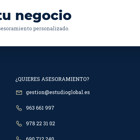
tu negocio
asesoramiento personalizado.
¿QUIERES ASESORAMIENTO?
gestion@estudioglobal.es
963 661 997
978 22 31 02
690 712 240