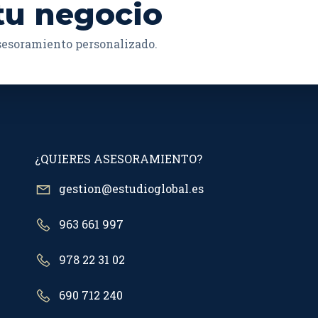
tu negocio
asesoramiento personalizado.
¿QUIERES ASESORAMIENTO?
gestion@estudioglobal.es
963 661 997
978 22 31 02
690 712 240