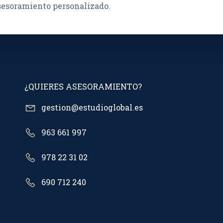
asesoramiento personalizado.
¿QUIERES ASESORAMIENTO?
gestion@estudioglobal.es
963 661 997
978 22 31 02
690 712 240