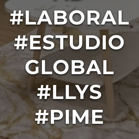
#LABORAL
#ESTUDIO
GLOBAL
#LLYS
#PIME