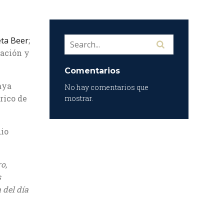
ta Beer
;
cación y
Comentarios
aya
No hay comentarios que
rico de
mostrar.
dio
o,
s
 del día