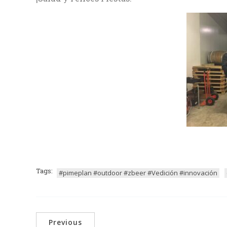
Tags:
#pimeplan #outdoor #zbeer #Vedición #innovación
Previous