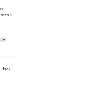
as
entes
y
able
Next