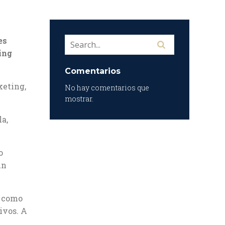
es
ing
Comentarios
keting,
No hay comentarios que
mostrar.
a,
o
un
d como
ivos. A