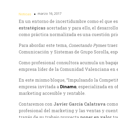
marzo 16, 2017
Noticias
En un entorno de incertidumbre como el que e
estratégicas
acertadas y para ello, el desarroll
como práctica normalizada es una cuestión prio
Para abordar este tema,
Conectando Pymes
traer
Comunicación y Sistemas de Grupo Sorolla, esp
Como profesional consultora acumula un bagaje 
empresa líder de la Comunidad Valenciana en e
En este mismo bloque, “Impulsando la Competi
empresa invitada a
Dinamo
, especializada en 
marketing accesible y rentable.
Contaremos con
Javier García Calatrava
como 
profesional del marketing y las ventas y cuen
través de su trabajo proyecta
poner en valor
tod