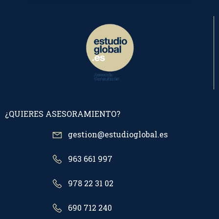
¿QUIERES ASESORAMIENTO?
gestion@estudioglobal.es
963 661 997
978 22 31 02
690 712 240